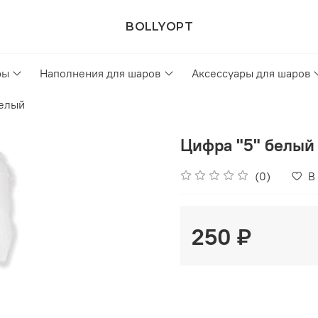
BOLLYOPT
ры
Наполнения для шаров
Аксессуары для шаров
елый
Цифра "5" белый 
(0)
В
250 ₽